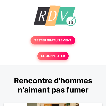
TESTER GRATUITEMENT
SE CONNECTER
Rencontre d'hommes
n'aimant pas fumer