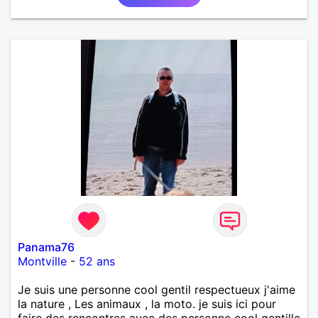
pas par la suite d'amour. Déjà dans un premier
temps, se connaître, puis s'apprécier et ensuite
l'avenir nous le dira N'ayez pas peur du niveau
d'étude, je ne me prends pas la tête sur ce niveau.
Mon meilleurs diplôme étant le CEP certificat
d'étude primaire. Avec ce diplôme on sait que je
sais lire, écrire et compter. En raison de mes
principes je ne corresponds pas avec les
demoiselles approchant les moins de 60 ans
Panama76
Montville
-
52 ans
Je suis une personne cool gentil respectueux j'aime
la nature , Les animaux , la moto. je suis ici pour
faire des rencontres avec des personne cool gentille