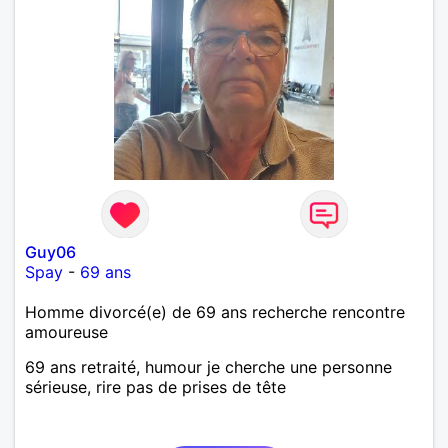
Guy06
Spay
-
69 ans
Homme divorcé(e) de 69 ans recherche rencontre
amoureuse
69 ans retraité, humour je cherche une personne
sérieuse, rire pas de prises de tête