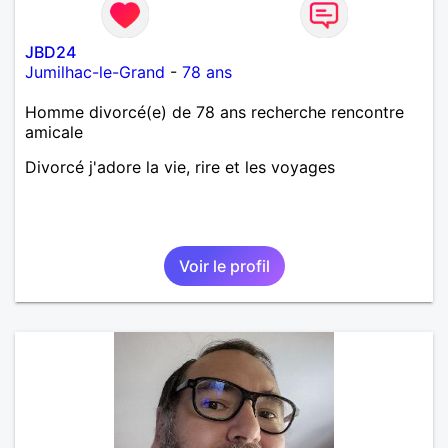
JBD24
Jumilhac-le-Grand
-
78 ans
Homme divorcé(e) de 78 ans recherche rencontre
amicale
Divorcé j'adore la vie, rire et les voyages
Voir le profil