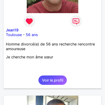
Jean19
Toulouse
-
56 ans
Homme divorcé(e) de 56 ans recherche rencontre
amoureuse
Je cherche mon âme sœur
Voir le profil