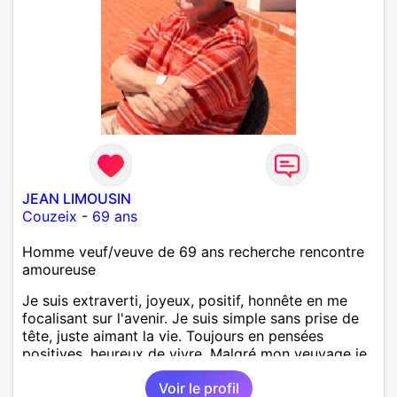
JEAN LIMOUSIN
Couzeix
-
69 ans
Homme veuf/veuve de 69 ans recherche rencontre
amoureuse
Je suis extraverti, joyeux, positif, honnête en me
focalisant sur l'avenir. Je suis simple sans prise de
tête, juste aimant la vie. Toujours en pensées
positives, heureux de vivre. Malgré mon veuvage je
me tourne vers l'avenir pour une deuxième vie
Voir le profil
intense, remplie de joie, de tendresse et pourquoi