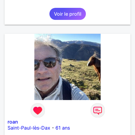
Voir le profil
roan
Saint-Paul-lès-Dax
-
61 ans