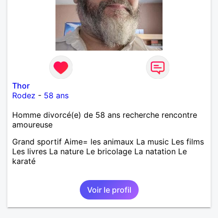
Thor
Rodez
-
58 ans
Homme divorcé(e) de 58 ans recherche rencontre
amoureuse
Grand sportif Aime= les animaux La music Les films
Les livres La nature Le bricolage La natation Le
karaté
Voir le profil