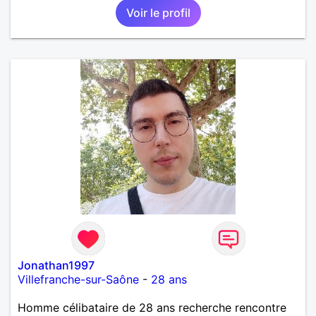
Voir le profil
Jonathan1997
Villefranche-sur-Saône
-
28 ans
Homme célibataire de 28 ans recherche rencontre