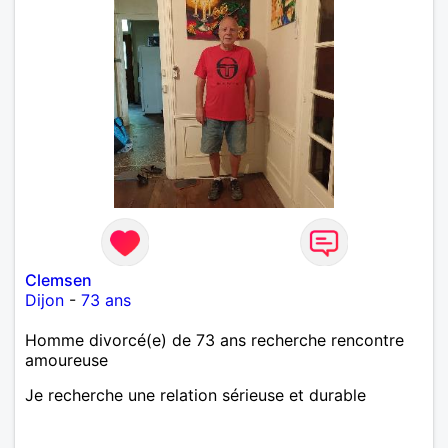
Clemsen
Dijon
-
73 ans
Homme divorcé(e) de 73 ans recherche rencontre
amoureuse
Je recherche une relation sérieuse et durable