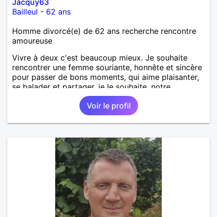
Jacquy63
Bailleul
-
62 ans
Homme divorcé(e) de 62 ans recherche rencontre
amoureuse
Vivre à deux c'est beaucoup mieux. Je souhaite
rencontrer une femme souriante, honnête et sincère
pour passer de bons moments, qui aime plaisanter,
se balader et partager, je le souhaite, notre
complicité. J'aime beaucoup les chantiers de
Voir le profil
randonnée pour se défouler, se relaxer, se détendre
et finalement prendre du bon temps. C'est difficile
de tout dire en quelques lignes. En revanche, vous
pouvez me contacter pour avoir plus
d'informations. A bientôt