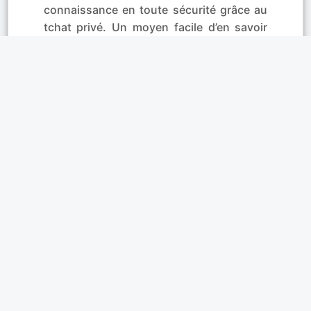
connaissance en toute sécurité grâce au
tchat privé. Un moyen facile d’en savoir
plus sur la personne qui vous a fait
flasher.
Affinités
Votre département n'aura
jamais été aussi riche en
rencontres