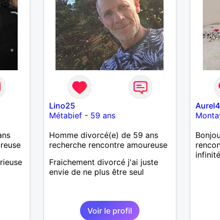
Lino25
Aurel
Métabief
-
59 ans
Monta
ans
Homme divorcé(e) de 59 ans
Bonjou
ureuse
recherche rencontre amoureuse
rencon
infinit
rieuse
Fraichement divorcé j'ai juste
envie de ne plus être seul
Voir le profil