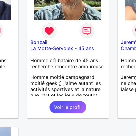
Bonzaii
Jerem
La Motte-Servolex
-
45 ans
Chamb
ans
Homme célibataire de 45 ans
Homme 
ale
recherche rencontre amoureuse
recher
Homme moitié campagnard
Jeremy
moitié geek ;) j'aime autant les
ne che
activités sportives et la nature
laisse
que l'art et les jeux de toutes
sortes. Je lis également
Voir le profil
régulièrement et regarde des
animes. Le matin je travaille en
grande distrib et l'après midi je
suis illustrateur freelance (en
tentative de reconversion!).