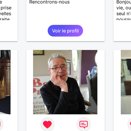
e
Rencontrons-nous
Bonjour
 prise
vie, ou
elles
seul n'
raite
pourqu
zère.
poursu
Voir le profil
histoi
moment