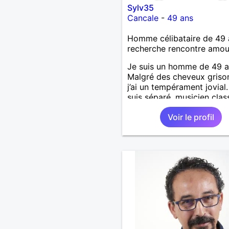
Sylv35
Cancale
-
49 ans
Homme célibataire de 49 
recherche rencontre amo
Je suis un homme de 49 a
Malgré des cheveux griso
j’ai un tempérament jovial.
suis séparé, musicien clas
des enfants. Je cherche u
Voir le profil
relation sérieuse et compl
pour un beau renouveau à