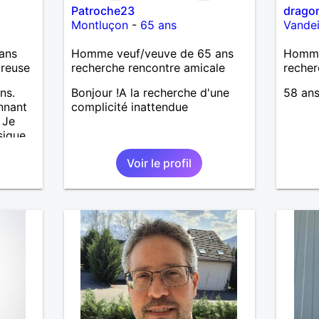
Patroche23
drago
Montluçon
-
65 ans
Vande
ans
Homme veuf/veuve de 65 ans
Homme
ureuse
recherche rencontre amicale
recher
ns.
Bonjour !A la recherche d'une
58 ans
nnant
complicité inattendue
 Je
sique,
ne
Voir le profil
ice,
 deux.