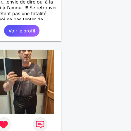
....envie de dire oui à la
i à l'amour !!! Se retrouver
étant pas une fatalité,
oi ne pas tenter de
ivre à deux une belle
Voir le profil
re pour partager tous les
s de la vie ...