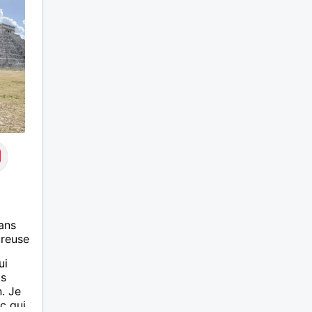
ans
ureuse
ui
is
n. Je
c qui