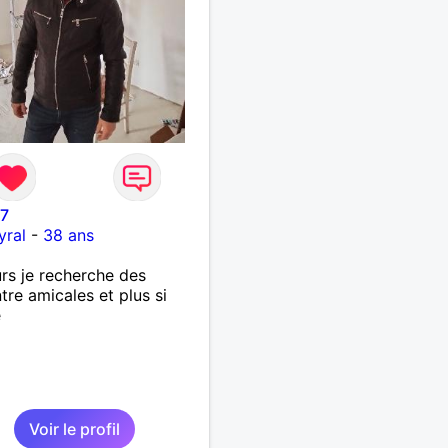
47
yral
-
38 ans
rs je recherche des
tre amicales et plus si
é
Voir le profil