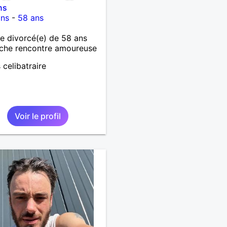
ns
ins
-
58 ans
 divorcé(e) de 58 ans
che rencontre amoureuse
 celibatraire
Voir le profil