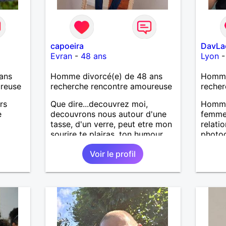
capoeira
DavLa
Evran
-
48 ans
Lyon
ans
Homme divorcé(e) de 48 ans
Homme
ureuse
recherche rencontre amoureuse
recher
rs
Que dire...decouvrez moi,
Homme
e
decouvrons nous autour d'une
femme 
tasse, d'un verre, peut etre mon
relatio
sourire te plairas, ton humour
photog
me fera pouffer.. en tout cas on
mais l
Voir le profil
a tout a gagner.
bricole
mais a
calme 
série 
reste 