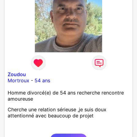
Zoudou
Mortroux
-
54 ans
Homme divorcé(e) de 54 ans recherche rencontre
amoureuse
Cherche une relation sérieuse ,je suis doux
attentionné avec beaucoup de projet