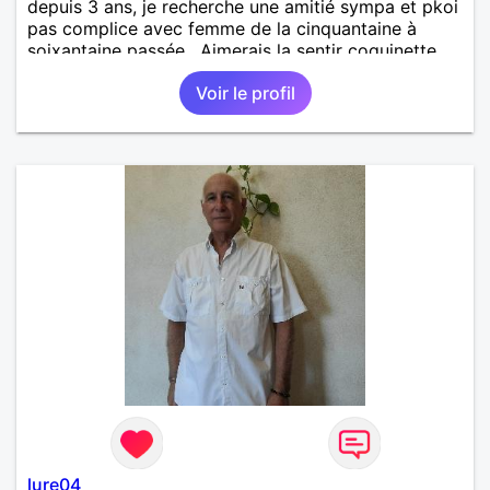
depuis 3 ans, je recherche une amitié sympa et pkoi
pas complice avec femme de la cinquantaine à
soixantaine passée . Aimerais la sentir coquinette,
pour se faire des bisous et qui sait se découvrir
Voir le profil
tous les deux !!!!
lure04