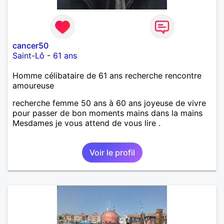
cancer50
Saint-Lô
-
61 ans
Homme célibataire de 61 ans recherche rencontre
amoureuse
recherche femme 50 ans à 60 ans joyeuse de vivre
pour passer de bon moments mains dans la mains
Mesdames je vous attend de vous lire .
Voir le profil