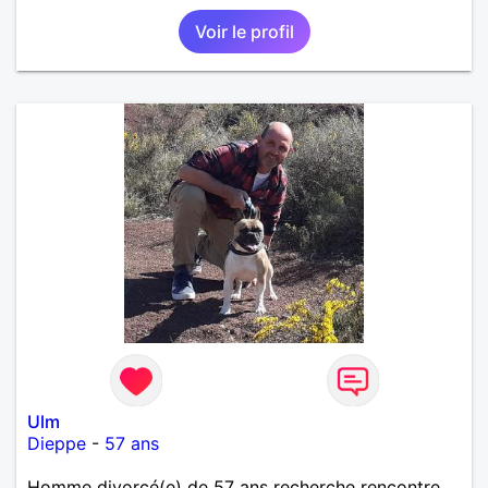
une discision agréable ou un moment de détente à
Voir le profil
deux. Je souhaite rencontrer une femme douce,
honnête et bienveillante, avec qui partager des
moments de complicité, de rire et de confiance. Je
crois qu'une belle relation commence souvent par
une belle amitié et qu'il n'est jamais trop tard pour
écrire une nouvelle histoire. Si vous aimez les
échanges sincères, les valeurs de respect et de
simplicité, nous pourrions faire connaissance autour
d'un café suivi d'une balade, sans précipitation et
laisser le temps faire le reste. Au plaisir de vous lire.
Ulm
Dieppe
-
57 ans
Homme divorcé(e) de 57 ans recherche rencontre