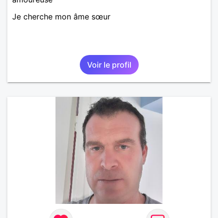
Je cherche mon âme sœur
Voir le profil