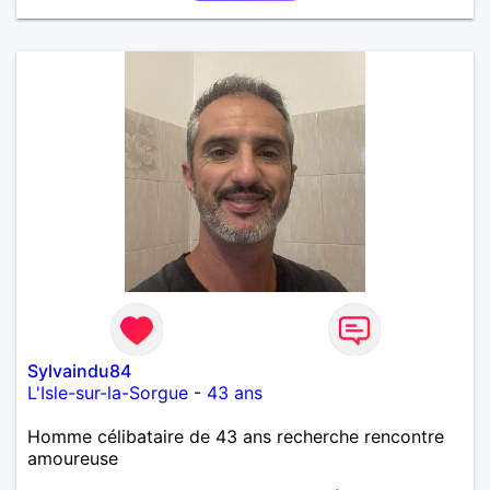
Sylvaindu84
L'Isle-sur-la-Sorgue
-
43 ans
Homme célibataire de 43 ans recherche rencontre
amoureuse