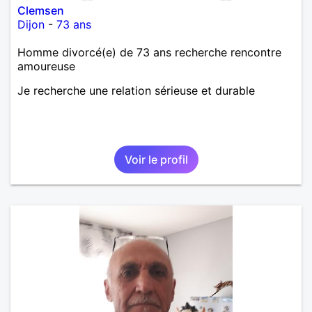
Clemsen
Dijon
-
73 ans
Homme divorcé(e) de 73 ans recherche rencontre
amoureuse
Je recherche une relation sérieuse et durable
Voir le profil