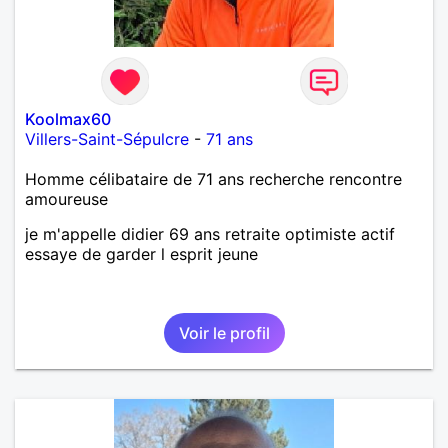
Koolmax60
Villers-Saint-Sépulcre
-
71 ans
Homme célibataire de 71 ans recherche rencontre
amoureuse
je m'appelle didier 69 ans retraite optimiste actif
essaye de garder l esprit jeune
Voir le profil