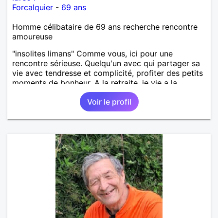
Forcalquier
-
69 ans
Homme célibataire de 69 ans recherche rencontre
amoureuse
"insolites limans" Comme vous, ici pour une
rencontre sérieuse. Quelqu'un avec qui partager sa
vie avec tendresse et complicité, profiter des petits
moments de bonheur. A la retraite, je vie a la
campagne, j'aime les voyages. Depuis quelques
Voir le profil
années, je pratique et donne des soins reiki.