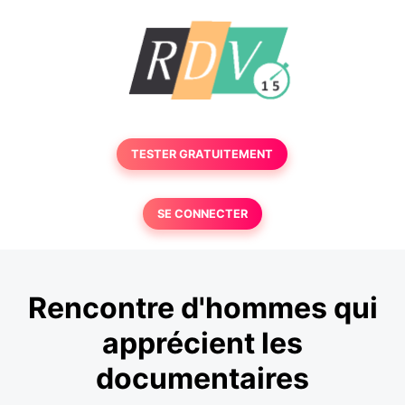
TESTER GRATUITEMENT
SE CONNECTER
Rencontre d'hommes qui
apprécient les
documentaires