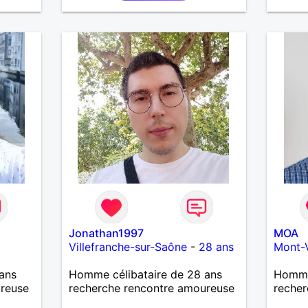
femme qui souhaitera partager
ma vie . Bientôt en retraite a la
fin de l 'année et libre de toute
contrainte. Digne de confiance à
la femme qui voudras m 'en
accorder en toute sincérité.
Pour le reste venez me
découvrir par un échange.
Jonathan1997
MOA
Villefranche-sur-Saône
-
28 ans
Mont-
ans
Homme célibataire de 28 ans
Homme 
ureuse
recherche rencontre amoureuse
recher