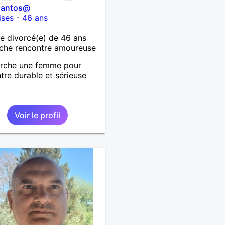
santos@
ises
-
46 ans
 divorcé(e) de 46 ans
che rencontre amoureuse
erche une femme pour
tre durable et sérieuse
Voir le profil