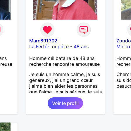
Marc891302
Zoud
La Ferté-Loupière
-
48 ans
Mortr
ans
Homme célibataire de 48 ans
Homme
ureuse
recherche rencontre amoureuse
recher
Je suis un homme calme, je suis
Cherch
généreux, j'ai un grand cœur,
suis d
j'aime bien aider les personnes
beauco
que j'aime, je suis sérieux, je suis
sincère, je suis honnête, j'aime
Voir le profil
pas qu'on joue avec moi et
j'aime pas les mensonges. Je
cherche une relation amoureuse
et sérieuse.