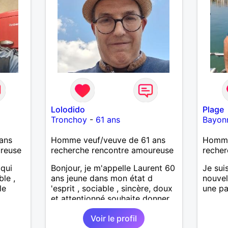
Lolodido
Plage
Tronchoy
-
61 ans
Bayon
ans
Homme veuf/veuve de 61 ans
Homme
ureuse
recherche rencontre amoureuse
recher
 qui
Bonjour, je m'appelle Laurent 60
Je sui
ble ,
ans jeune dans mon état d
nouvel
le
'esprit , sociable , sincère, doux
une pa
et attentionné souhaite donner
de la tendresse , de l'amour et
Voir le profil
beaucoup de bonheur a la