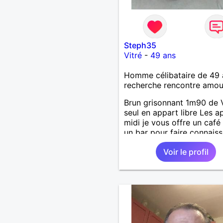
Steph35
Vitré
-
49 ans
Homme célibataire de 49 
recherche rencontre amo
Brun grisonnant 1m90 de V
seul en appart libre Les a
midi je vous offre un café
un bar pour faire connais
Voir le profil