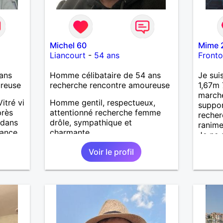
Michel 60
Mime 
Liancourt
-
54 ans
Front
ans
Homme célibataire de 54 ans
Je sui
ureuse
recherche rencontre amoureuse
1,67m 
marche
itré vi
Homme gentil, respectueux,
suppor
près
attentionné recherche femme
recher
 dans
drôle, sympathique et
ranime
sance.
charmante
Je ne 
un gro
Voir le profil
le men
la fra
voyage
contac