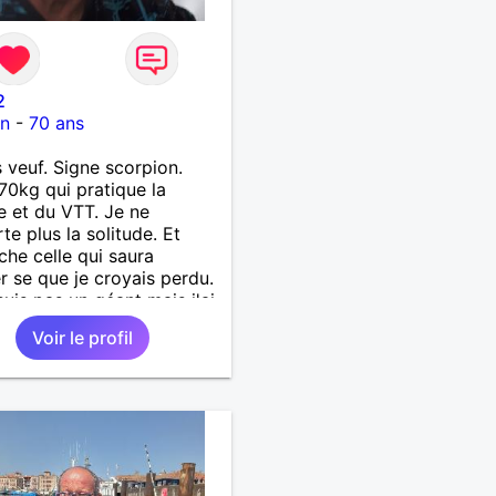
2
on
-
70 ans
s veuf. Signe scorpion.
70kg qui pratique la
 et du VTT. Je ne
te plus la solitude. Et
che celle qui saura
r se que je croyais perdu.
suis pas un géant mais j'ai
s coeur. Je supporte pas
Voir le profil
songe l'hypocrisie. J'aime
nchise et l'honnêteté. Les
s. Pour en savoir plus
ter moi.