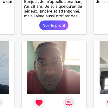
ire qui
Bonjour, Je m'appelle Jonathan,
Je sui
j'ai 28 ans. Je suis quelqu'un de
sérieux, sincère et attentionné,
mais j'aime aussi profiter des
bons moments de la vie avec
Voir le profil
humour et simplicité. J'apprécie
les voyages, les découvertes,
les jeux vidéo et les moments
de détente. Je suis à la
recherche d'une personne
authentique avec qui partager
de belles expériences,
construire une relation sérieuse
basée sur la confiance, le
respect et la complicité. Si tu
apprécies les conversations
sincères, les fous rires et les
personnes qui savent ce qu'elles
veulent, n'hésite pas à venir
discuter. Au plaisir de faire
connaissance !