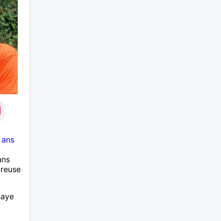
 ans
ans
ureuse
saye