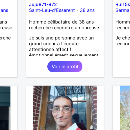
Juju971-972
Rui15
 ans
Saint-Leu-d'Esserent
-
38 ans
Serma
ans
Homme célibataire de 38 ans
Homme
ureuse
recherche rencontre amoureuse
recher
herche
Je suis une personne avec un
Je ch
grand coeur a l'écoute
rencon
attentionné affectif
émotionnellement sexuellement
joyeux drôle amusant a l'écoute
Voir le profil