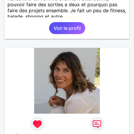
pouvoir faire des sorties a deux et pourquoi pas
faire des projets ensemble. Je fait un peu de fitness,
balade, shoping et autre.
Voir le profil