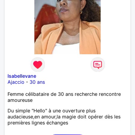
Isabellevane
Ajaccio
-
30 ans
Femme célibataire de 30 ans recherche rencontre
amoureuse
Du simple "Hello" à une ouverture plus
audacieuse,en amour,la magie doit opérer dès les
premières lignes échanges