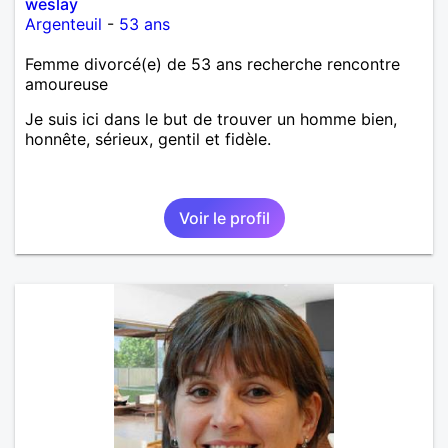
weslay
Argenteuil
-
53 ans
Femme divorcé(e) de 53 ans recherche rencontre
amoureuse
Je suis ici dans le but de trouver un homme bien,
honnête, sérieux, gentil et fidèle.
Voir le profil