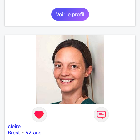
Voir le profil
cleire
Brest
-
52 ans