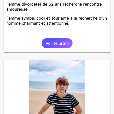
Femme divorcé(e) de 52 ans recherche rencontre
amoureuse
Femme sympa, cool et souriante à la recherche d'un
homme charmant et attentionné.
Voir le profil