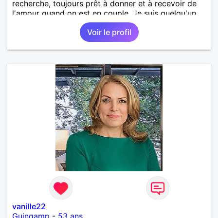
recherche, toujours prêt à donner et à recevoir de
l'amour quand on est en couple. Je suis quelqu'un
de très sociable qui aime faire le bien autour d'elle.
Voir le profil
vanille22
Guingamp
-
53 ans