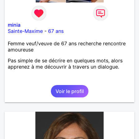
minia
Sainte-Maxime
-
67 ans
Femme veuf/veuve de 67 ans recherche rencontre
amoureuse
Pas simple de se décrire en quelques mots, alors
apprenez à me découvrir à travers un dialogue.
Voir le profil