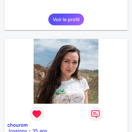
Voir le profil
chourom
Jossigny
-
35 ans