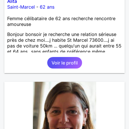
Alita
Saint-Marcel
-
62 ans
Femme célibataire de 62 ans recherche rencontre
amoureuse
Bonjour bonsoir je recherche une relation sérieuse
près de chez moi....j habite St Marcel 73600....j ai
pas de voiture 50km ... quelqu'un qui aurait entre 55
et 64 ans...sans enfants de préférence même
adultes et qui n aurait garder aucun contact avec
Voir le profil
une où plusieurs ex...si vous correspondez à ma
recherche ecrivez moi je vous répondrai...