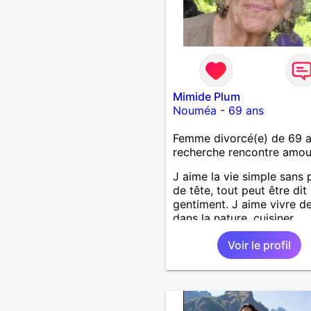
Mimide Plum
Nouméa
-
69 ans
Femme divorcé(e) de 69 
recherche rencontre amo
J aime la vie simple sans 
de tête, tout peut être dit
gentiment. J aime vivre d
dans la nature, cuisiner,
randonner, camper, voyage
Voir le profil
découvrir, comprendre de
nouveaux trucs technique
sur la vie des êtres vivants
aime danser, faire la fête.
bois pratiquement pas d a