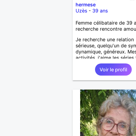
hermese
Uzès
-
39 ans
Femme célibataire de 39 
recherche rencontre amo
Je recherche une relation
sérieuse, quelqu'un de sy
dynamique, généreux. Me
activités, j'aime les séries 
cinéma, lire, voyager, se
Voir le profil
promener, visiter les musé
plus.