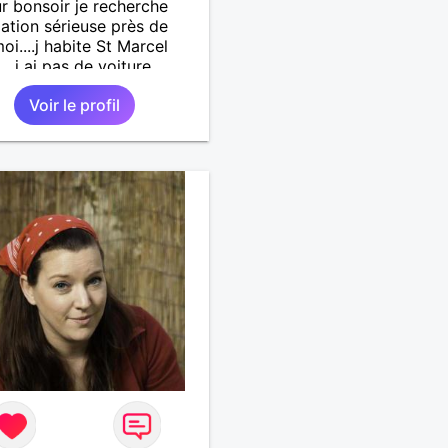
r bonsoir je recherche
lation sérieuse près de
oi....j habite St Marcel
...j ai pas de voiture
.. quelqu'un qui aurait
Voir le profil
55 et 64 ans...sans enfants
férence même adultes et
aurait garder aucun
t avec une où plusieurs
i vous correspondez à ma
che ecrivez moi je vous
ai...