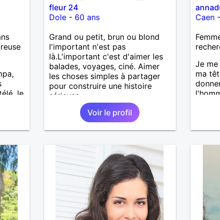
fleur 24
annad
Dole
-
60 ans
Caen
ans
Grand ou petit, brun ou blond
Femme
ureuse
l'important n'est pas
recher
là.L'important c'est d'aimer les
Je me 
balades, voyages, ciné. Aimer
mpa,
ma têt
les choses simples à partager
s
donne
pour construire une histoire
télé, le
l'homm
sérieuse.
Voir le profil
es et