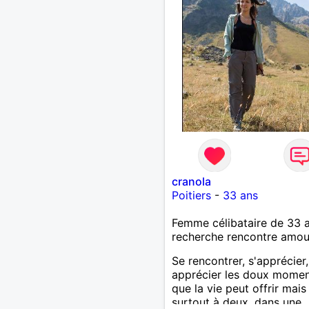
je fume rarement, je ris so
Je cherche un vrai amour
pour continuer à profiter 
vie mais à deux. Je peux 
faire toute seule, mais j en
marre je veux partagé et r
cranola
Poitiers
-
33 ans
Femme célibataire de 33 
recherche rencontre amo
Se rencontrer, s'apprécier,
apprécier les doux mome
que la vie peut offrir mais
surtout à deux, dans une