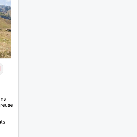
uvent.
eux
de la
tout
 ai
igoler
ans
ureuse
nts