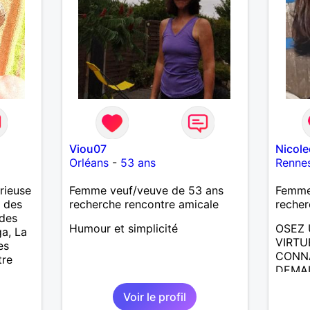
Viou07
Nicol
Orléans
-
53 ans
Renne
rieuse
Femme veuf/veuve de 53 ans
Femme 
, des
recherche rencontre amicale
recher
 des
Humour et simplicité
OSEZ 
ga, La
VIRTU
es
CONNA
tre
DEMAI
ECRIR
Voir le profil
RENCO