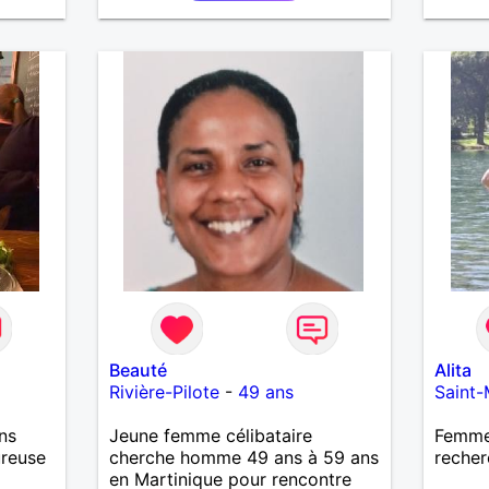
LE PA
CHOSE
VOYAG
AILLE
DE L 
PLUS 
ENCORE..
Beauté
Alita
Rivière-Pilote
-
49 ans
Saint-
ns
Jeune femme célibataire
Femme 
ureuse
cherche homme 49 ans à 59 ans
recher
en Martinique pour rencontre