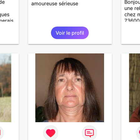
de
Bonjou
amoureuse sérieuse
une re
ques
chez m
imerais
73600.
es.
50km .
Voir le profil
s
entre 
.
de pré
nts à
qui n 
contac
er,
ex...s
avec
recher
e,
répondr
de
 où
à
rs des
nt. Je
tre
 lire.