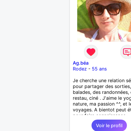
Ag.béa
Rodez
-
55 ans
Je cherche une relation sé
pour partager des sorties
balades, des randonnées,
restau, ciné . J'aime le yo
nature, ma passion ^^, et l
voyages. A bientot peut é
pour faire connaissance
Voir le profil