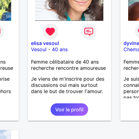
elisa vesoul
dyvin
Vesoul
-
40 ans
Chem
ans
Femme célibataire de 40 ans
Femme
ureuse
recherche rencontre amoureuse
recher
prise
Je viens de m'inscrire pour des
Je sui
discussions oui mais surtout
connai
ehors
dans le but de trouver l'amour.
perso
pas tr
r,
un bou
Voir le profil
s
s et
. J
 Je ne
lcool,