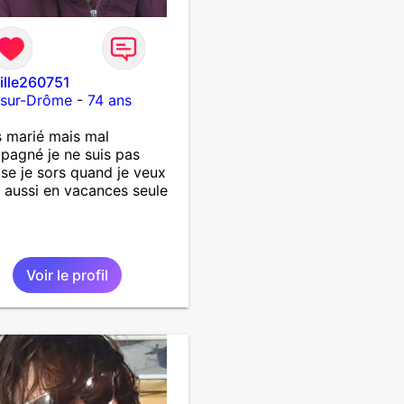
fille260751
-sur-Drôme
-
74 ans
s marié mais mal
agné je ne suis pas
se je sors quand je veux
t aussi en vacances seule
Voir le profil