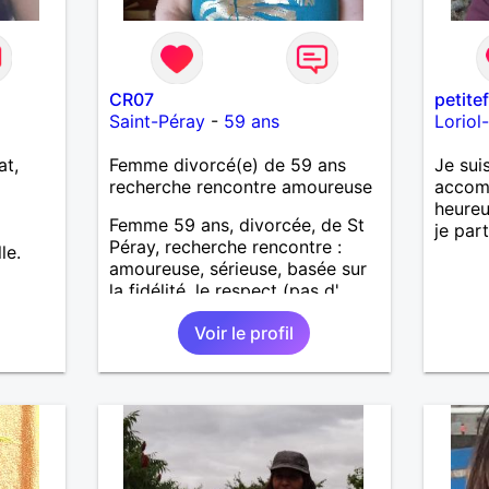
CR07
petite
Saint-Péray
-
59 ans
Loriol
at,
Femme divorcé(e) de 59 ans
Je sui
recherche rencontre amoureuse
accomp
heureu
Femme 59 ans, divorcée, de St
je par
Péray, recherche rencontre :
le.
amoureuse, sérieuse, basée sur
la fidélité, le respect (pas d'
aventure d'un soir). Rien ne vaut
Voir le profil
une rencontre après quelques
échanges par messages pour
savoir si il y a un feeling entre
les deux et le désir de se revoir.
Au plaisir de se découvrir...