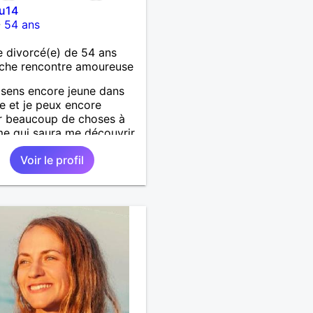
u14
-
54 ans
 divorcé(e) de 54 ans
che rencontre amoureuse
sens encore jeune dans
e et je peux encore
r beaucoup de choses à
e qui saura me découvrir.
Voir le profil