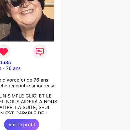
edu35
s
-
76 ans
divorcé(e) de 76 ans
che rencontre amoureuse
UN SIMPLE CLIC, ET LE
EL NOUS AIDERA A NOUS
ITRE, LA SUITE, SEUL
N EST CAPABLE DE L
E; J AIMERAIS
Voir le profil
NTRER, LA COMPLICITE,