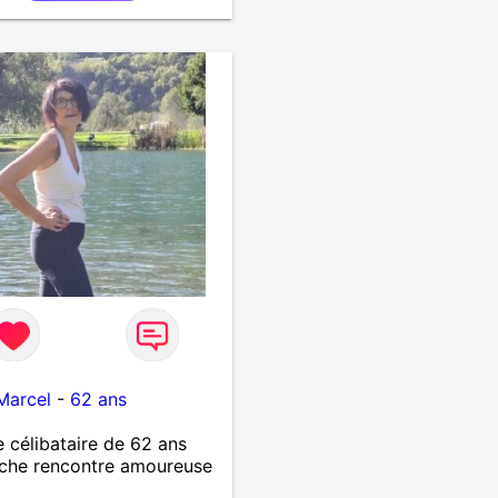
RTAGE DES BELLES
S DE LA VIE : BALADES,
ES EN FRANCE OU
URS. ETRE A L ECOUTE
AUTRE, ET LA VIE SERA
BELLE
...................
Marcel
-
62 ans
célibataire de 62 ans
che rencontre amoureuse