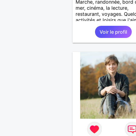
Marche, randonnée, bord 
mer, cinéma, la lecture,
restaurant, voyages. Quel
activités et loisirs que j'a
partager ainsi que les vôtr
Voir le profil
Recevoir mes enfants, me
petits-enfants et mes amis
Bénévolat auprès des enfa
l’école, pour le cinéma
indépendant... Se rencontr
être à l’écoute, échanger 
une personne de confianc
pour une vie de partage, 
tendresse. Les voyages et
randonnées en France ou 
l'étranger à deux en deho
sentiers battus me raviraie
m'engage à répondre à vo
message. Au plaisir de vous