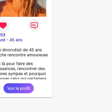
e53
azé
-
45 ans
 divorcé(e) de 45 ans
che rencontre amoureuse
s là pour faire des
ssances, rencontrer des
nnes sympas et pourquoi
ouver celui qui partagera
t de chemin avec moi.
Voir le profil