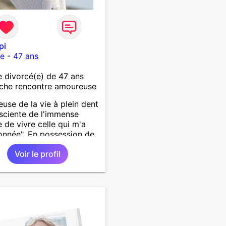
pi
re
-
47 ans
divorcé(e) de 47 ans
che rencontre amoureuse
use de la vie à plein dent
sciente de l'immense
 de vivre celle qui m'a
onnée". En possession de
 ses facultés mentales et
Voir le profil
ues. Célibataire mais pas
ire, je mène une vie bien
e. Je ne suis pas sur ce
ar dépit, ni en tant que
entatrice de la Femme
ée Mal dans sa peau. A
t.