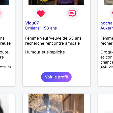
Viou07
nocha
Orléans
-
53 ans
Auxer
ans
Femme veuf/veuve de 53 ans
Femme 
ureuse
recherche rencontre amicale
recher
coute,
Humour et simplicité
Croque
tre
et con
chance
ntours
été "d
toutes
Voir le profil
physiq
solita
rempli
site p
représ
Divorc
bientô