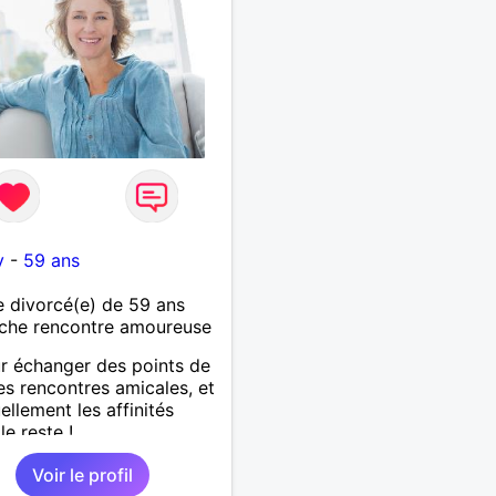
y
-
59 ans
 divorcé(e) de 59 ans
che rencontre amoureuse
ur échanger des points de
es rencontres amicales, et
ellement les affinités
le reste !
Voir le profil