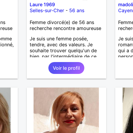
Laure 1969
madol
Selles-sur-Cher
-
56 ans
Cayen
ans
Femme divorcé(e) de 56 ans
Femme
ureuse
recherche rencontre amoureuse
recher
 homme
Je suis une femme posée,
Je sui
ionné,
tendre, avec des valeurs. Je
romant
souhaite trouver quelqu'un de
qui a 
bien, par l'intermédiaire de ce
person
site, pour une relation sérieuse.
renco
Voir le profil
profil.