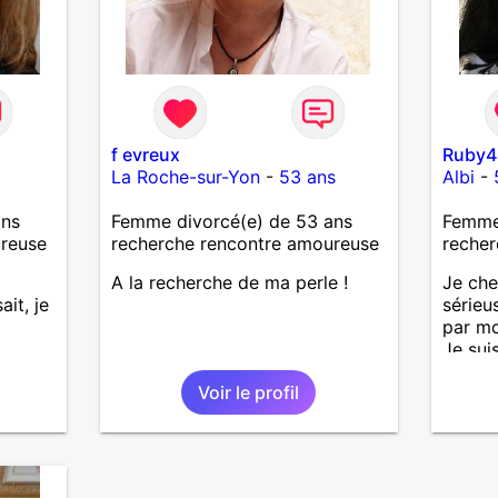
f evreux
Ruby4
La Roche-sur-Yon
-
53 ans
Albi
-
ans
Femme divorcé(e) de 53 ans
Femme
ureuse
recherche rencontre amoureuse
recher
A la recherche de ma perle !
Je che
ait, je
sérieu
par mo
Je sui
vous ac
Voir le profil