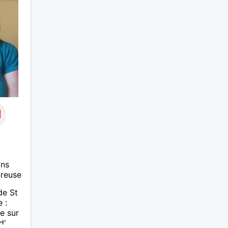
ans
ureuse
de St
 :
e sur
d'