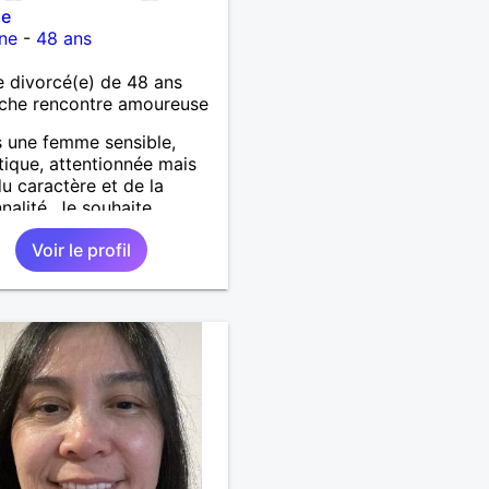
ie
ne
-
48 ans
 divorcé(e) de 48 ans
che rencontre amoureuse
s une femme sensible,
ique, attentionnée mais
du caractère et de la
nalité. Je souhaite
ntrer un homme même
Voir le profil