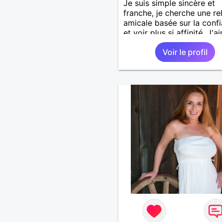
Je suis simple sincère et
franche, je cherche une re
amicale basée sur la conf
et voir plus si affinité. J'a
beaucoup voyager découv
Voir le profil
nouveaux horizons à deux,
pourquoi pas !