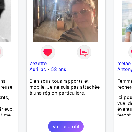
Zezette
melae
Aurillac
-
58 ans
Anton
ans
Bien sous tous rapports et
Femme
ureuse
mobile. Je ne suis pas attachée
recher
à une région particulière.
ents,
Ici po
vue, d
rieux,
éventu
it me
feront 
 bien
Voir le profil