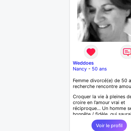
Weddoes
Nancy
-
50 ans
Femme divorcé(e) de 50 
recherche rencontre amo
Croquer la vie à pleines d
croire en l’amour vrai et
réciproque… Un homme sé
honnête / fidèle, qui saura
faire rire à nouveau, est le
Voir le profil
venu !