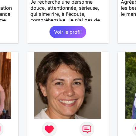
Je recherche une personne
Agréab
lation
douce, attentionnée, sérieuse,
les be
iance
qui aime rire, à l'écoute,
le men
ime
compréhensive. Je n'ai pas de
rir de
préférence physique
Voir le profil
 alors
particulière, ni de moyenne
d'age, tout est question de
feeling.