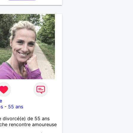
e
os
-
55 ans
 divorcé(e) de 55 ans
che rencontre amoureuse