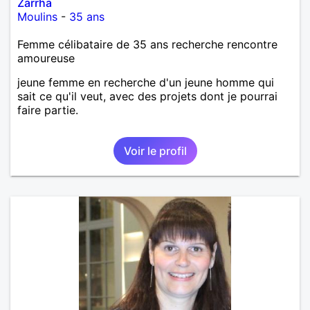
Zarrha
Moulins
-
35 ans
Femme célibataire de 35 ans recherche rencontre
amoureuse
jeune femme en recherche d'un jeune homme qui
sait ce qu'il veut, avec des projets dont je pourrai
faire partie.
Voir le profil