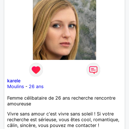
karele
Moulins
-
26 ans
Femme célibataire de 26 ans recherche rencontre
amoureuse
Vivre sans amour c'est vivre sans soleil ! Si votre
recherche est sérieuse, vous êtes cool, romantique,
câlin, sincère, vous pouvez me contacter !