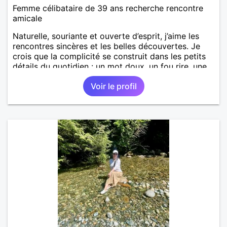
Femme célibataire de 39 ans recherche rencontre
amicale
Naturelle, souriante et ouverte d’esprit, j’aime les
rencontres sincères et les belles découvertes. Je
crois que la complicité se construit dans les petits
détails du quotidien : un mot doux, un fou rire, une
main qui se tend. Je cherche une relation équilibrée,
Voir le profil
faite de respect, de passion et d’authenticité.
Naturelle, souriante et ouverte d’esprit, j’aime les
rencontres sincères et les belles découvertes. Je
crois que la complicité se construit dans les petits
détails du quotidien : un mot doux, un fou rire, une
main qui se tend. Je cherche une relation équilibrée,
faite de respect, de passion et d’authenticité.