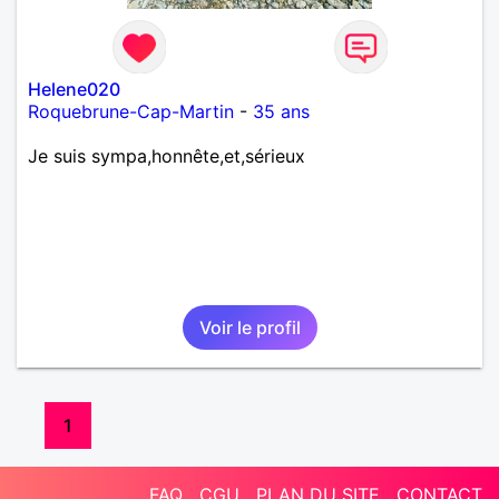
Helene020
Roquebrune-Cap-Martin
-
35 ans
Je suis sympa,honnête,et,sérieux
Voir le profil
1
FAQ
CGU
PLAN DU SITE
CONTACT