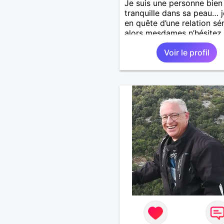
Je suis une personne bien
tranquille dans sa peau… j
en quête d’une relation sé
alors mesdames n’hésitez
surtout pas ! Au plaisir d
Voir le profil
lire. Laissez-moi vos infos