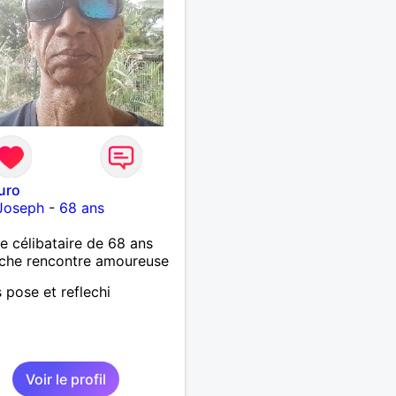
uro
-Joseph
-
68 ans
célibataire de 68 ans
che rencontre amoureuse
s pose et reflechi
Voir le profil