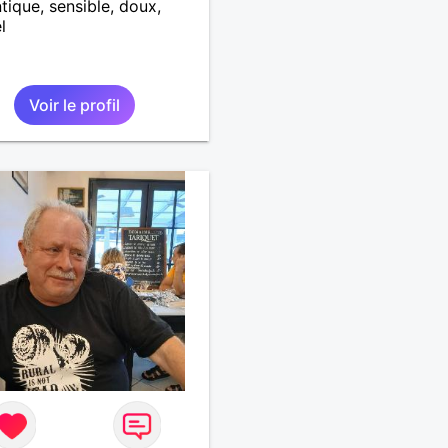
ique, sensible, doux,
l
Voir le profil