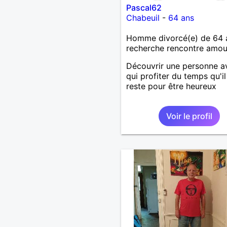
Pascal62
Chabeuil
-
64 ans
Homme divorcé(e) de 64 
recherche rencontre amo
Découvrir une personne a
qui profiter du temps qu'i
reste pour être heureux
Voir le profil