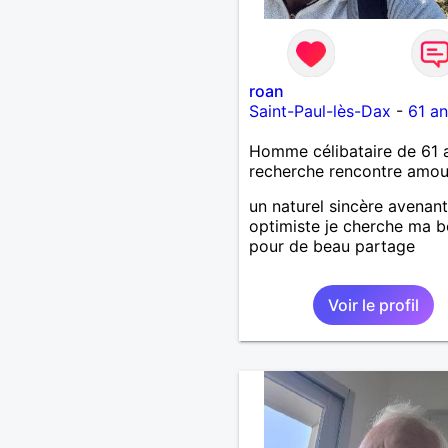
roan
Saint-Paul-lès-Dax
-
61 an
Homme célibataire de 61 
recherche rencontre amo
un naturel sincère avenant
optimiste je cherche ma b
pour de beau partage
Voir le profil