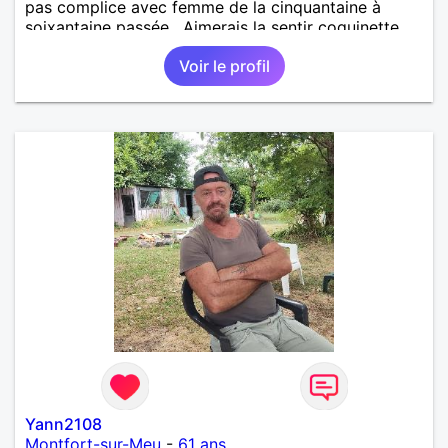
pas complice avec femme de la cinquantaine à
soixantaine passée . Aimerais la sentir coquinette,
pour se faire des bisous et qui sait se découvrir
Voir le profil
tous les deux !!!!
Yann2108
Montfort-sur-Meu
-
61 ans