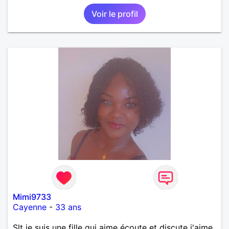
je travaille en CDI et je ne peux pas souvent
Voir le profil
voyager loin. Merci. Bon chance à tout le monde.
Mimi9733
Cayenne
-
33 ans
Slt je suis une fille qui aime écoute et discute j'aime