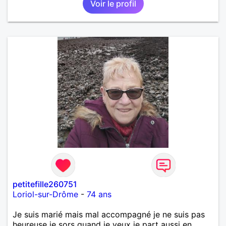
Voir le profil
petitefille260751
Loriol-sur-Drôme
-
74 ans
Je suis marié mais mal accompagné je ne suis pas
heureuse je sors quand je veux je part aussi en