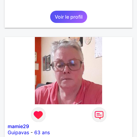
Voir le profil
mamie29
Guipavas
-
63 ans