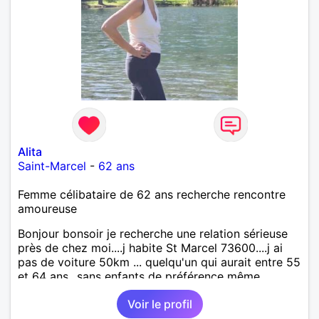
Alita
Saint-Marcel
-
62 ans
Femme célibataire de 62 ans recherche rencontre
amoureuse
Bonjour bonsoir je recherche une relation sérieuse
près de chez moi....j habite St Marcel 73600....j ai
pas de voiture 50km ... quelqu'un qui aurait entre 55
et 64 ans...sans enfants de préférence même
adultes et qui n aurait garder aucun contact avec
Voir le profil
une où plusieurs ex...si vous correspondez à ma
recherche ecrivez moi je vous répondrai...