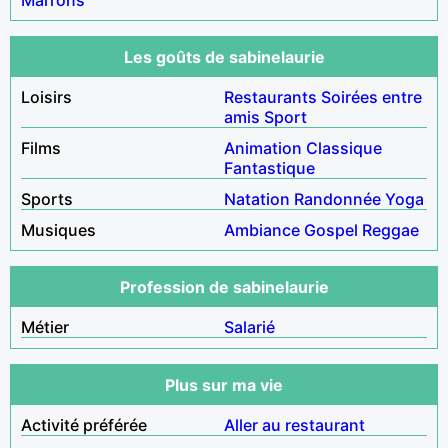
Les goûts de sabinelaurie
Loisirs
Restaurants
Soirées entre
amis
Sport
Films
Animation
Classique
Fantastique
Sports
Natation
Randonnée
Yoga
Musiques
Ambiance
Gospel
Reggae
Profession de sabinelaurie
Métier
Salarié
Plus sur ma vie
Activité préférée
Aller au restaurant