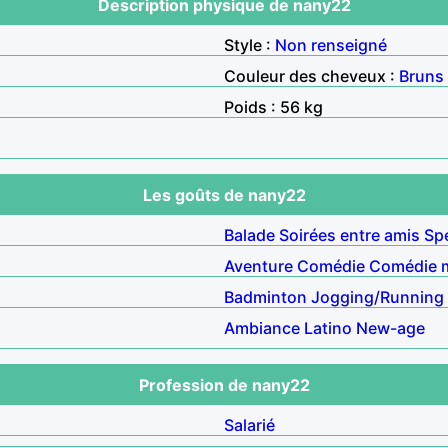
Description physique de nany22
Style :
Non renseigné
Couleur des cheveux :
Bruns
Poids : 56 kg
Les goûts de nany22
Balade
Soirées entre amis
Sp
Aventure
Comédie
Comédie m
Badminton
Jogging/Running
Ambiance
Latino
New-age
Profession de nany22
Salarié