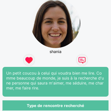
shania
Un petit coucou à celui qui voudra bien me lire. Co
mme beaucoup de monde, je suis à la recherche d'u
ne personne qui saura m'aimer, me séduire, me char
mer, me faire rire.
Type de rencontre recherché