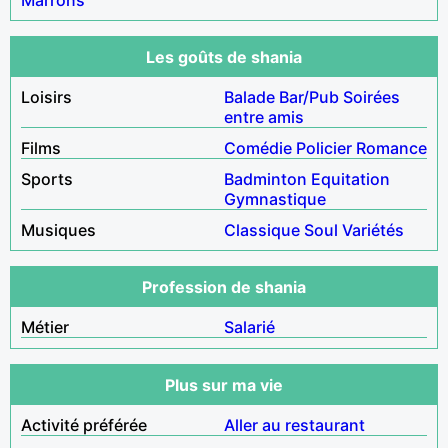
Les goûts de shania
Loisirs
Balade
Bar/Pub
Soirées
entre amis
Films
Comédie
Policier
Romance
Sports
Badminton
Equitation
Gymnastique
Musiques
Classique
Soul
Variétés
Profession de shania
Métier
Salarié
Plus sur ma vie
Activité préférée
Aller au restaurant