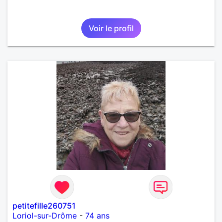
Voir le profil
petitefille260751
Loriol-sur-Drôme
-
74 ans