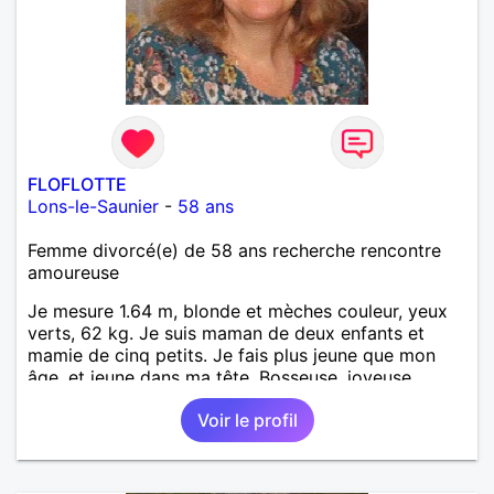
FLOFLOTTE
Lons-le-Saunier
-
58 ans
Femme divorcé(e) de 58 ans recherche rencontre
amoureuse
Je mesure 1.64 m, blonde et mèches couleur, yeux
verts, 62 kg. Je suis maman de deux enfants et
mamie de cinq petits. Je fais plus jeune que mon
âge, et jeune dans ma tête. Bosseuse, joyeuse,
sensible, bienveillante, aimant aller danser ou rester
Voir le profil
tranquille à la maison. Balades, bricolage... j'ai un
chien. Je suis AES de métier et j'exerce à mon
compte. PAT votre num merci.