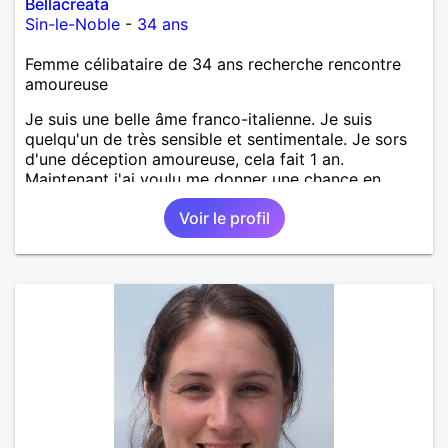
Bellacreata
Sin-le-Noble
-
34 ans
Femme célibataire de 34 ans recherche rencontre
amoureuse
Je suis une belle âme franco-italienne. Je suis
quelqu'un de très sensible et sentimentale. Je sors
d'une déception amoureuse, cela fait 1 an.
Maintenant j'ai voulu me donner une chance en
amour, car j'y crois. J'adore cuisiner, la natation, le
Voir le profil
cinéma, la randonnée, les animaux, la nature, etc.
Mon souhait est de rencontrer quelqu'un avec qui je
vais construire une belle relation sérieuse stable
basée sur la confiance et la fidélité.