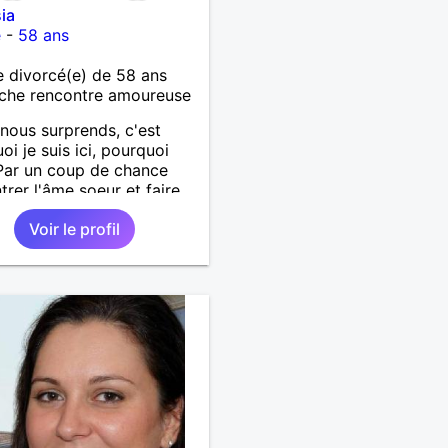
ia
e
-
58 ans
 divorcé(e) de 58 ans
che rencontre amoureuse
 nous surprends, c'est
oi je suis ici, pourquoi
 Par un coup de chance
trer l'âme soeur et faire
parcours à deux, je suis un
Voir le profil
mide et un peu bavarde
e je me sent bien.
nds de vos nouvelles.