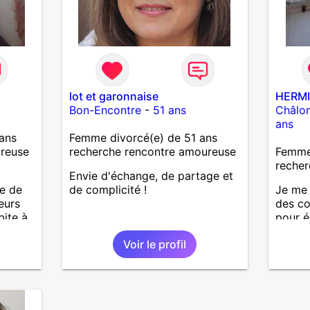
lot et garonnaise
HERM
Bon-Encontre
-
51 ans
Châlo
ans
ans
Femme divorcé(e) de 51 ans
ureuse
recherche rencontre amoureuse
Femme 
recher
Envie d'échange, de partage et
me de
de complicité !
Je me 
eurs
des co
bite à
pour é
e
aux au
Voir le profil
e 53-
tours
n 1er
ux et