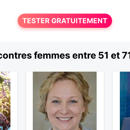
TESTER GRATUITEMENT
ontres femmes entre 51 et 7