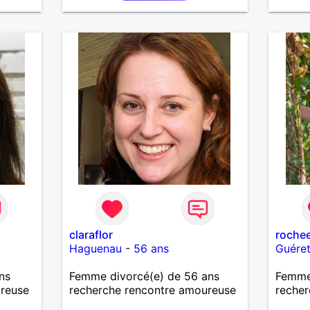
claraflor
rochee
Haguenau
-
56 ans
Guére
ns
Femme divorcé(e) de 56 ans
Femme
ureuse
recherche rencontre amoureuse
recher