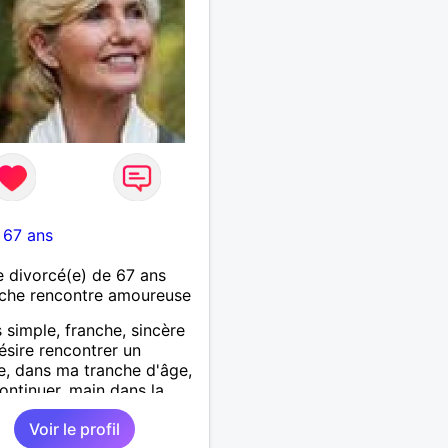
-
67 ans
divorcé(e) de 67 ans
che rencontre amoureuse
s simple, franche, sincère
désire rencontrer un
, dans ma tranche d'âge,
ontinuer, main dans la
le chemin qu’il reste à
Voir le profil
rir.