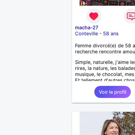
macha-27
Conteville
-
58 ans
Femme divorcé(e) de 58 
recherche rencontre amo
Simple, naturelle, j'aime l
rires, la nature, les balades
musique, le chocolat, mes 
Et tellement d'autres chos
Voir le profil