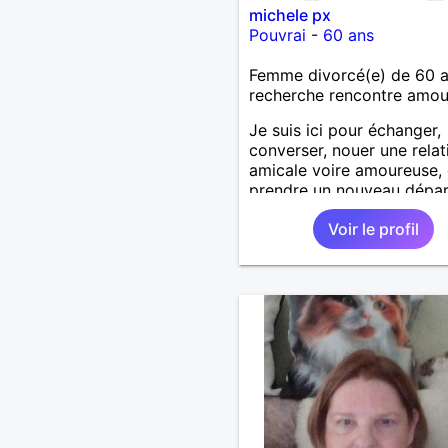
michele px
Pouvrai
-
60 ans
Femme divorcé(e) de 60 
recherche rencontre amo
Je suis ici pour échanger,
converser, nouer une relat
amicale voire amoureuse, 
prendre un nouveau dépar
Voir le profil