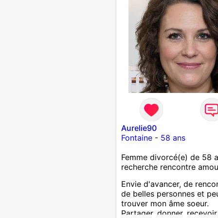
honnête et qui soit gentil 
sincère, attentionné et à
l'écoute. Je suis une pers
sérieuse à qui la vie n'a pa
de cadeaux. Pas de vie à 2
Relation sérieuse et suivie
uniquement
Aurelie90
Fontaine
-
58 ans
Femme divorcé(e) de 58 
recherche rencontre amo
Envie d'avancer, de renco
de belles personnes et peu
trouver mon âme soeur.
Partager, donner, recevoir