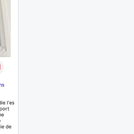
ns
ie l'es
port
ne
e
ie de