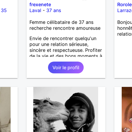
frexenete
Rorol
-
35
Laval
-
37 ans
Larraz
Femme célibataire de 37 ans
Bonjou
recherche rencontre amoureuse
honnêt
relati
Envie de rencontrer quelqu'un
pour une relation sérieuse,
sincère et respectueuse. Profiter
de la vie et des bons moments à
deux.
Voir le profil