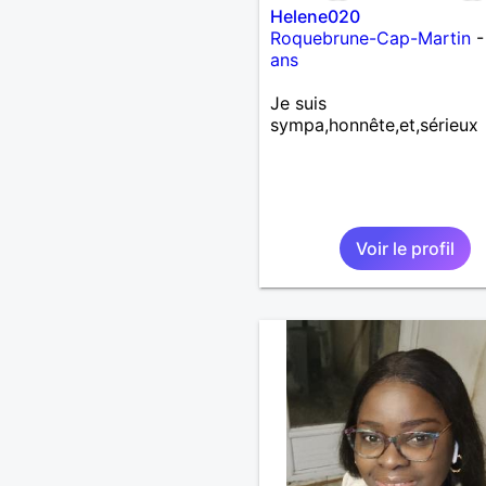
Helene020
Roquebrune-Cap-Martin
ans
Je suis
sympa,honnête,et,sérieux
Voir le profil