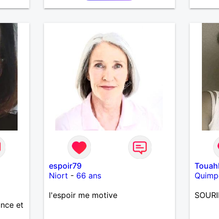
espoir79
Touah
Niort
-
66 ans
Quimp
l'espoir me motive
SOURI
ance et