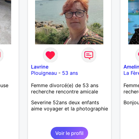
Lavrine
Ameli
Plouigneau
-
53 ans
La Fèr
euse
Femme divorcé(e) de 53 ans
Femme
recherche rencontre amicale
recher
Severine 52ans deux enfants
Bonjou
aime voyager et la photographie
Voir le profil