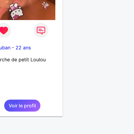
uban
-
22 ans
rche de petit Loulou
Voir le profil