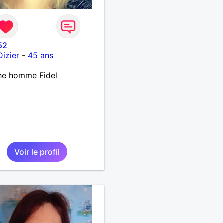
52
Dizier
-
45 ans
he homme Fidel
Voir le profil