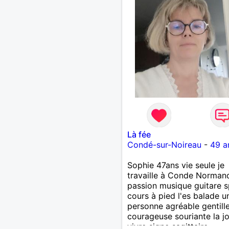
Là fée
Condé-sur-Noireau
-
49 a
Sophie 47ans vie seule je
travaille à Conde Normand
passion musique guitare s
cours à pied l'es balade u
personne agréable gentill
courageuse souriante la jo
vivre signe sagittaire ....