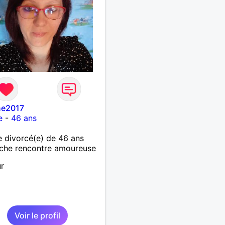
ne2017
e
-
46 ans
 divorcé(e) de 46 ans
che rencontre amoureuse
r
Voir le profil