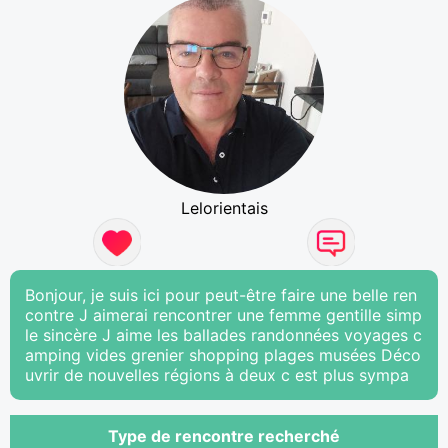
Lelorientais
Bonjour, je suis ici pour peut-être faire une belle ren
contre J aimerai rencontrer une femme gentille simp
le sincère J aime les ballades randonnées voyages c
amping vides grenier shopping plages musées Déco
uvrir de nouvelles régions à deux c est plus sympa
Type de rencontre recherché