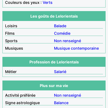
Couleurs des yeux :
Verts
Les goûts de Lelorientais
Loisirs
Balade
Films
Comédie
Sports
Non renseigné
Musiques
Musique contemporaine
Profession de Lelorientais
Métier
Salarié
Plus sur ma vie
Activité préférée
Non renseigné
Signe astrologique
Balance