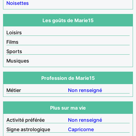
Noisettes
Les goûts de Marie15
Loisirs
Films
Sports
Musiques
Profession de Marie15
Métier
Non renseigné
Plus sur ma vie
Activité préférée
Non renseigné
Signe astrologique
Capricorne