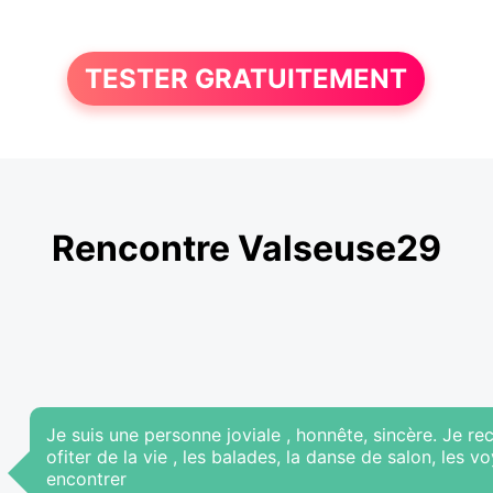
TESTER GRATUITEMENT
Rencontre Valseuse29
Je suis une personne joviale , honnête, sincère. Je
ofiter de la vie , les balades, la danse de salon, les v
encontrer