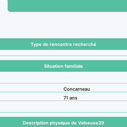
Type de rencontre recherché
Situation familiale
Concarneau
71 ans
Description physique de Valseuse29