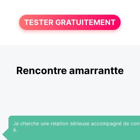
TESTER GRATUITEMENT
Rencontre amarrantte
Je cherche une relation sérieuse accompagné de confia
é.