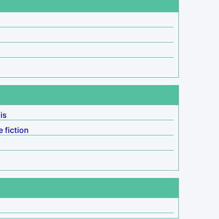
is
 fiction