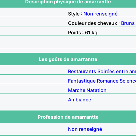
Description physique de amarrantte
Style :
Non renseigné
Couleur des cheveux :
Bruns
Poids : 61 kg
Les goûts de amarrantte
Restaurants
Soirées entre am
Fantastique
Romance
Science
Marche
Natation
Ambiance
Profession de amarrantte
Non renseigné