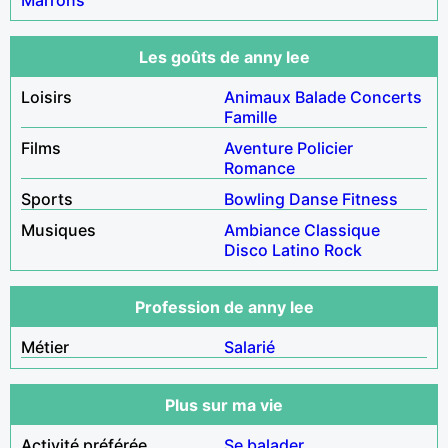
Les goûts de anny lee
Loisirs
Animaux
Balade
Concerts
Famille
Films
Aventure
Policier
Romance
Sports
Bowling
Danse
Fitness
Musiques
Ambiance
Classique
Disco
Latino
Rock
Profession de anny lee
Métier
Salarié
Plus sur ma vie
Activité préférée
Se balader