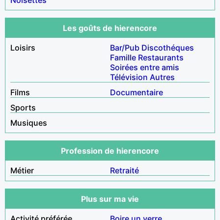
Les goûts de hierencore
Loisirs
Bar/Pub
Discothéques
Famille
Restaurants
Soirées entre amis
Télévision
Autres
Films
Documentaire
Sports
Musiques
Profession de hierencore
Métier
Retraité
Plus sur ma vie
Activité préférée
Boire un verre