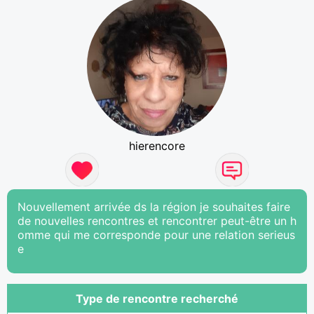
hierencore
Nouvellement arrivée ds la région je souhaites faire
de nouvelles rencontres et rencontrer peut-être un h
omme qui me corresponde pour une relation serieus
e
Type de rencontre recherché