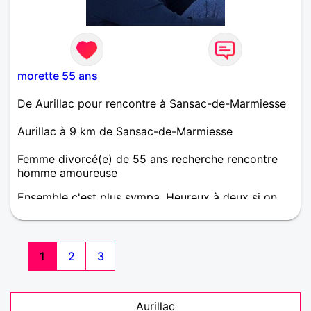
morette 55 ans
De Aurillac pour rencontre à Sansac-de-Marmiesse
Aurillac à 9 km de Sansac-de-Marmiesse
Femme divorcé(e) de 55 ans recherche rencontre
homme amoureuse
Ensemble c'est plus sympa. Heureux à deux si on
peut. Continuer la route à deux serait plus
agréable.... Mais je pense que rencontrer l'âme
soeur n'est pas aisé, alors il faut s'ouvrir et c'est ce
que je fait en m'inscrivant.
1
2
3
Aurillac