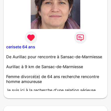
cerisete 64 ans
De Aurillac pour rencontre à Sansac-de-Marmiesse
Aurillac à 9 km de Sansac-de-Marmiesse
Femme divorcé(e) de 64 ans recherche rencontre
homme amoureuse
Je suis ici à la recherche d'une relation sérieuse
basée sur la fidélité, l'honnêteté, le partage, bref
être en osmose avec sa moitié. C'est sympa de me
laisser un message...