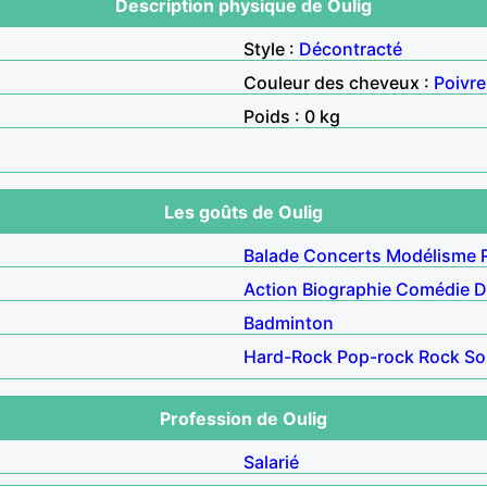
Description physique de Oulig
Style :
Décontracté
Couleur des cheveux :
Poivre
Poids : 0 kg
Les goûts de Oulig
Balade
Concerts
Modélisme
Action
Biographie
Comédie
D
Badminton
Hard-Rock
Pop-rock
Rock
So
Profession de Oulig
Salarié