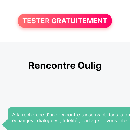
TESTER GRATUITEMENT
Rencontre Oulig
A la recherche d'une rencontre s'inscrivant dans la d
échanges , dialogues , fidélité , partage .... vous inter