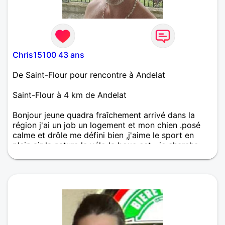
Chris15100 43 ans
De Saint-Flour pour rencontre à Andelat
Saint-Flour à 4 km de Andelat
Bonjour jeune quadra fraîchement arrivé dans la
région j'ai un job un logement et mon chien .posé
calme et drôle me défini bien ,j'aime le sport en
plein air la nature le vélo la boxe ect....je cherche
pas à faire 10000 rencontres juste la bonne et ça
sera 😉parfait 😉