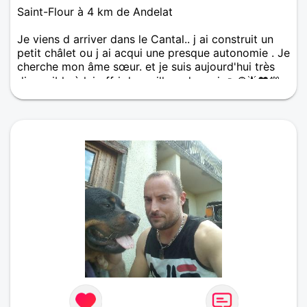
Saint-Flour à 4 km de Andelat
Je viens d arriver dans le Cantal.. j ai construit un
petit châlet ou j ai acqui une presque autonomie . Je
cherche mon âme sœur. et je suis aujourd'hui très
disponible à lui offrir le meilleur de moi 👉☮️🌟❤️💯
😇😘