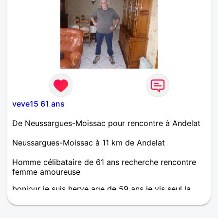
veve15 61 ans
De Neussargues-Moissac pour rencontre à Andelat
Neussargues-Moissac à 11 km de Andelat
Homme célibataire de 61 ans recherche rencontre
femme amoureuse
bonjour je suis herve age de 59 ans je vis seul la
solitude devient pesante et je recherche une
compagne pour briser la solitude et pouvoir
partager beaucoup de choses ensemble je suis une