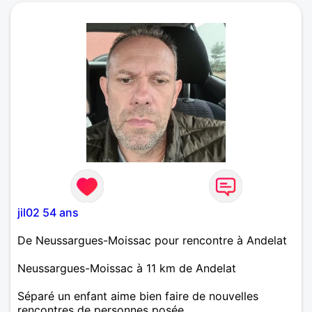
persone simple sincere fidele attentionee ni je bois
ni je fume j aime les ballades la nature le resto le vtt
visiter des regions la mer la montagne les lotos etc..
je recherche vraiment une relation serieuse et
durable j habite a neussargues. a tres bientot.
jil02 54 ans
De Neussargues-Moissac pour rencontre à Andelat
Neussargues-Moissac à 11 km de Andelat
Séparé un enfant aime bien faire de nouvelles
rencontres de personnes posée.