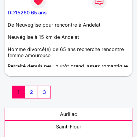
DD15260 65 ans
De Neuvéglise pour rencontre à Andelat
Neuvéglise à 15 km de Andelat
Homme divorcé(e) de 65 ans recherche rencontre
femme amoureuse
Retraité depuis peu, plutôt grand, assez romantique,
un peu sportif, bricoleur, amateur de vieux véhicules
mais aussi de voyages en France ou à l'étranger, je
suis à la recherche d'une belle rencontre. La belle
rencontre je l'espère.
1
2
3
Aurillac
Saint-Flour