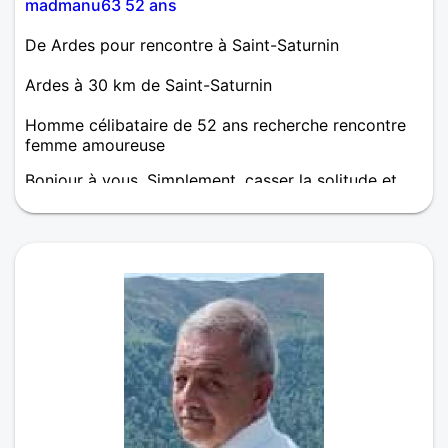
madmanu63 52 ans
De Ardes pour rencontre à Saint-Saturnin
Ardes à 30 km de Saint-Saturnin
Homme célibataire de 52 ans recherche rencontre
femme amoureuse
Bonjour à vous. Simplement, casser la solitude et
sortir un peu du taf, dodo, obligations. Sorties,
apprendre à se connaitre, rire, s'emerveiller lors de
ballades ou sorties ....... Tout en restant simple et
honnete, mais Simple !!! Et peut-être, qui sait,
rencontrer une belle personne pour une relation
amoureuse ...... a bientot