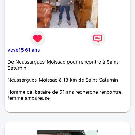
veve15 61 ans
De Neussargues-Moissac pour rencontre à Saint-
Saturnin
Neussargues-Moissac à 18 km de Saint-Saturnin
Homme célibataire de 61 ans recherche rencontre
femme amoureuse
bonjour je suis herve age de 59 ans je vis seul la
solitude devient pesante et je recherche une
compagne pour briser la solitude et pouvoir
partager beaucoup de choses ensemble je suis une
persone simple sincere fidele attentionee ni je bois