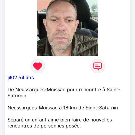
ni je fume j aime les ballades la nature le resto le vtt
visiter des regions la mer la montagne les lotos etc..
je recherche vraiment une relation serieuse et
durable j habite a neussargues. a tres bientot.
jil02 54 ans
De Neussargues-Moissac pour rencontre à Saint-
Saturnin
Neussargues-Moissac à 18 km de Saint-Saturnin
Séparé un enfant aime bien faire de nouvelles
rencontres de personnes posée.